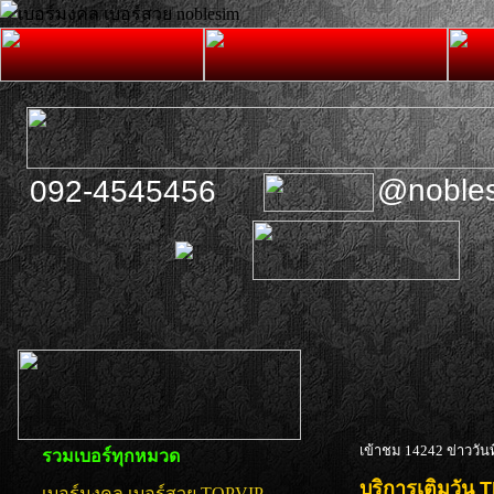
@noble
092-4545456
เข้าชม 14242 ข่าววันที
รวมเบอร์ทุกหมวด
บริการเติมวัน 
เบอร์มงคล เบอร์สวย TOPVIP