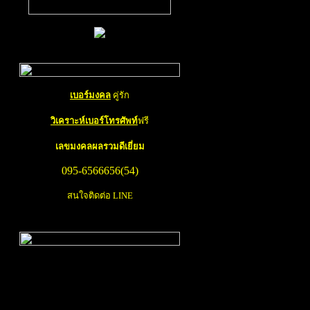
บริการดูดวงเบอร์โ
ดูดวงเ
การที่คุณจะ
ดูดวงเบอร์โ
บริการ
คุณที่คุณได้เลือกใช้
เบอร์มงคล
คู่รัก
อีกบริการหนึ่ง ที่
วิเคราะห์เบอร์โทรศัพท์
ฟรี
เบอร์โทรศัพท์ ที่เป็
พร้อมทั้ง
โทรศัพท์
วิเค
เลขมงคล
ผลรวมดีเยี่ยม
ครอบครอง
095-6566656(54)
ความเชื่อและความศร
สนใจติดต่อ LINE
ถือที่มี
เลขมงคล
มา
เบอร์มงคล
ที่ดีและ
ไม่ค่อยให้ความสนใจใ
เบอร์มงคลหรือไม่ แต
โดยตรง ก็มักจะเลือก
หรือ ทำการ
โทรศัพท์
เป็น
เลขมงคล
แก่ตั