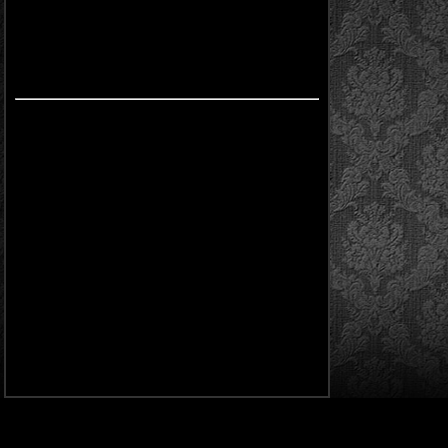
noblesim.com แหล่งรวมเบ