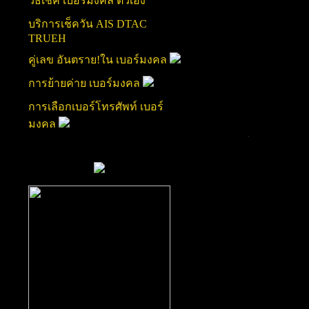
วิธีเช็ค เบอร์มงคล ตัวเอง
บริการเช็ควัน AIS DTAC
เบอร์มือถือหรือเบอร
TRUEH
ธรรมดา คนส่วนใหญ่เ
คู่เลข อันตราย!ใน เบอร์มงคล
หลัก หรือไม่ก็ต้องกา
ถึงว่าจะเป็น
เบอร์มง
การย้ายค่าย เบอร์มงคล
ส่วนนี้ขึ้นอยู่กับว่
การเลือกเบอร์โทรศัพท์ เบอร์
ของตนเองมีเลขไม่ดี
มงคล
บริการ
วิเคราะห์เบอร์ม
บริการ
เบอร์มงคล
มี
หากใครที่ใส่ใจอยากจ
ให้ได้เลขมงคลเข้ามา
ความโชคดีเข้ามาสู่ต
นี้ มีการ
ทำนายเบอร์
คอยให้บริการแก่ทุ