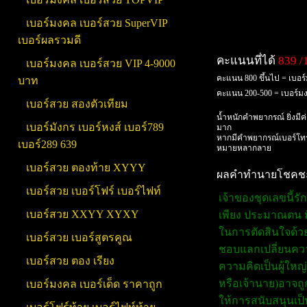
เบอร์มงคล เบอร์สวย SuperVIP
เบอร์ผลรวมดี
คะแนนที่ได้
839 /
เบอร์มงคล เบอร์สวย VIP 4-9000
คะแนน 800 ขึ้นไป = เบอร
บาท
คะแนน 200-500 = เบอร์
เบอร์สวย สองตัวเทียม
น้ำหนักคำพยากรณ์ ยิ่งมีค
เบอร์มังกร เบอร์หงส์ เบอร์789
มาก
หากมีคำพยากรณ์เบอร์โทร
เบอร์289 639
หมายหลากลาย
เบอร์สวย ตองท้าย XYYY
ผลคำทำนายโชคชะตา
เบอร์สวย เบอร์โฟร์ เบอร์ไฟท์
เจ้าของชุดเลขนี้ร
เบอร์สวย XXYY XYXY
เพียง ประมาณตน มีญ
ในการตัดสินใจด้วย
เบอร์สวย เบอร์สูตรคูณ
ชอบแลกเปลี่ยนความค
เบอร์สวย ตอง เรียง
ความคิดเป็นผู้ใหญ
หรือเจ้านาย)อาจถูก
เบอร์มงคล เบอร์เด็ด ราคาถูก
ให้การสนับสนุนเป